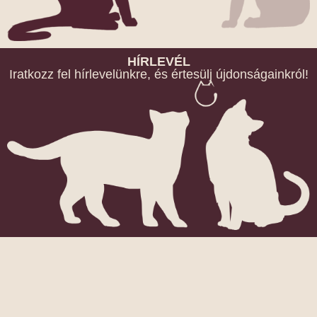
HÍRLEVÉL
Iratkozz fel hírlevelünkre, és értesülj újdonságainkról!