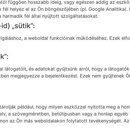
ásától függően hosszabb ideig, vagy egészen addig az eszk
k fél helyez el az Ön böngészőjében (pl. Google Analitika
harmadik fél által nyújtott szolgáltatásokat.
d) „sütik”:
igáláshoz, a weboldal funkcióinak működéséhez. Ezek elfog
k”:
látogatóit, és adatokat gyűjtsünk arról, hogy a látogatók
tekben megjegyezze a bejelentkezést. Ezek nem gyűjtenek Ö
és tárolják például, hogy milyen eszközzel nyitotta meg a ho
nyelv, a szövegméretben, betűtípusban vagy a honlap egyéb 
yomon az Ön más weboldalakon folytatott tevékenységét. Az