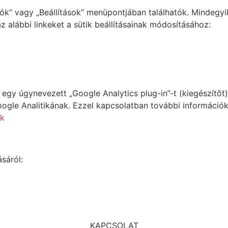
iók” vagy „Beállítások” menüpontjában találhatók. Mindegy
az alábbi linkeket a sütik beállításainak módosításához:
 egy úgynevezett „Google Analytics plug-in”-t (kiegészítő
gle Analitikának. Ezzel kapcsolatban további információkat
ek
sáról:
KAPCSOLAT