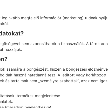
 leginkább megfelelő információt (marketing) tudnak nyújt
iról.
adatokat?
segítségével nem azonosíthatók a felhasználók. A tárolt a
et hozzájuk.
en?
lók számára a böngészést, hiszen a böngészési előzmények 
boldalt használhatatlanná tesz. A letiltott vagy korlátozot
ek és tartalmak nem „személyre szabottak”, azaz nem igaz
áltatások, termékek megjelenítése.
ánlatok.
se (maradjon bejelentkezve).