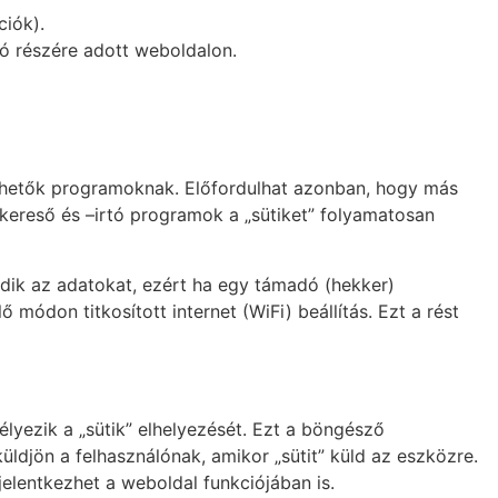
iók).
ó részére adott weboldalon.
nthetők programoknak. Előfordulhat azonban, hogy más
skereső és –irtó programok a „sütiket” folyamatosan
dik az adatokat, ezért ha egy támadó (hekker)
 módon titkosított internet (WiFi) beállítás. Ezt a rést
lyezik a „sütik” elhelyezését. Ezt a böngésző
 küldjön a felhasználónak, amikor „sütit” küld az eszközre.
jelentkezhet a weboldal funkciójában is.