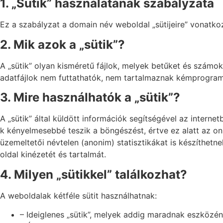
1. „Sütik” használatának szabályzata
Ez a szabályzat a domain név weboldal „sütijeire” vonatkoz
2. Mik azok a „sütik”?
A „sütik” olyan kisméretű fájlok, melyek betűket és számo
adatfájlok nem futtathatók, nem tartalmaznak kémprogram
3. Mire használhatók a „sütik”?
A „sütik” által küldött információk segítségével az intern
k kényelmesebbé teszik a böngészést, értve ez alatt az on
üzemeltetői névtelen (anonim) statisztikákat is készíthetn
oldal kinézetét és tartalmát.
4. Milyen „sütikkel” találkozhat?
A weboldalak kétféle sütit használhatnak:
– Ideiglenes „sütik”, melyek addig maradnak eszközén