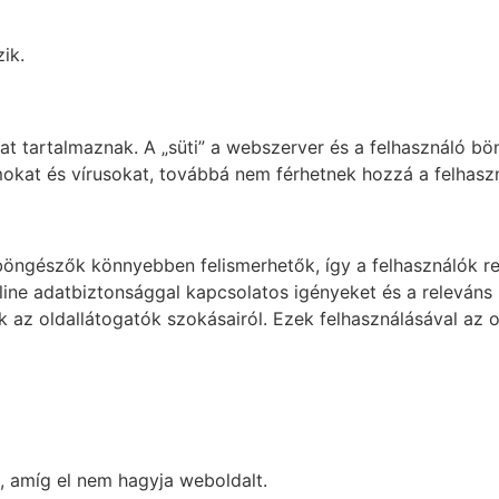
ik.
kat tartalmaznak. A „süti” a webszerver és a felhasználó b
okat és vírusokat, továbbá nem férhetnek hozzá a felhas
etböngészők könnyebben felismerhetők, így a felhasználók r
line adatbiztonsággal kapcsolatos igényeket és a releváns 
ek az oldallátogatók szokásairól. Ezek felhasználásával az
, amíg el nem hagyja weboldalt.