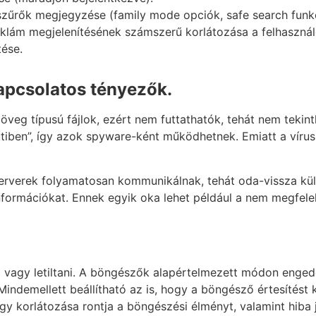
zűrők megjegyzése (family mode opciók, safe search funkc
klám megjelenítésének számszerű korlátozása a felhasznál
tése.
kapcsolatos tényezők.
öveg típusú fájlok, ezért nem futtathatók, tehát nem teki
sütiben”, így azok spyware-ként működhetnek. Emiatt a víru
erverek folyamatosan kommunikálnak, tehát oda-vissza kül
információkat. Ennek egyik oka lehet például a nem megfelelő
 vagy letiltani. A böngészők alapértelmezett módon engedé
i. Mindemellett beállítható az is, hogy a böngésző értesítést
gy korlátozása rontja a böngészési élményt, valamint hiba 