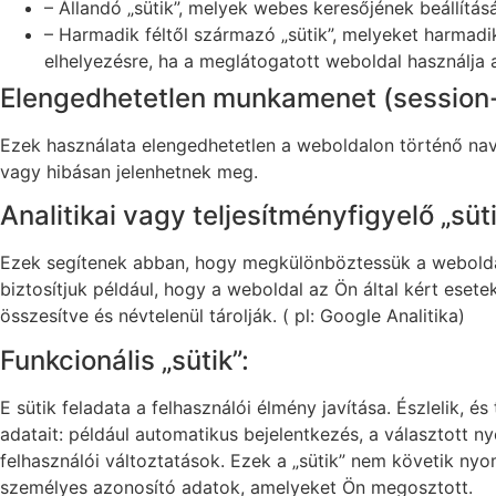
– Állandó „sütik”, melyek webes keresőjének beállít
– Harmadik féltől származó „sütik”, melyeket harmadi
elhelyezésre, ha a meglátogatott weboldal használja a 
Elengedhetetlen munkamenet (session-i
Ezek használata elengedhetetlen a weboldalon történő nav
vagy hibásan jelenhetnek meg.
Analitikai vagy teljesítményfigyelő „süti
Ezek segítenek abban, hogy megkülönböztessük a weboldal 
biztosítjuk például, hogy a weboldal az Ön által kért ese
összesítve és névtelenül tárolják. ( pl: Google Analitika)
Funkcionális „sütik”:
E sütik feladata a felhasználói élmény javítása. Észlelik, 
adatait: például automatikus bejelentkezés, a választott 
felhasználói változtatások. Ezek a „sütik” nem követik n
személyes azonosító adatok, amelyeket Ön megosztott.