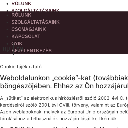
Ugrás
RÓLUNK
a
SZOLGÁLTATÁSAINK
RÓLUNK
tartalomhoz
CSOMAGJAINK
SZOLGÁLTATÁSAINK
KAPCSOLAT
CSOMAGJAINK
GYIK
KAPCSOLAT
BEJELENTKEZÉS
GYIK
HU
EN
BEJELENTKEZÉS
Cookie tájékoztató
Weboldalunkon „cookie”-kat (továbbiakb
böngészőjében. Ehhez az Ön hozzájáru
A „sütiket” az elektronikus hírközlésről szóló 2003. évi C
kérdéseiről szóló 2001. évi CVIII. törvény, valamint az Eur
Azon weblapoknak, melyek az Európai Unió országain belü
tárolásához a felhasználók hozzájárulását kell kérniük.