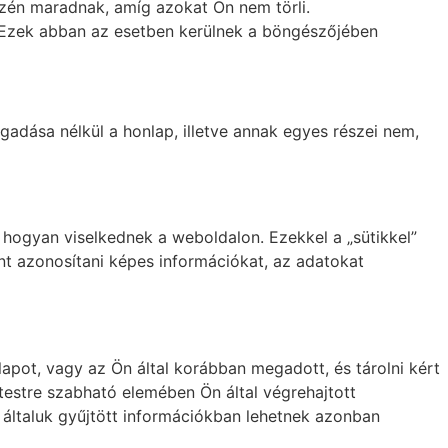
özén maradnak, amíg azokat Ön nem törli.
). Ezek abban az esetben kerülnek a böngészőjében
adása nélkül a honlap, illetve annak egyes részei nem,
 hogyan viselkednek a weboldalon. Ezekkel a „sütikkel”
nt azonosítani képes információkat, az adatokat
nlapot, vagy az Ön által korábban megadott, és tárolni kért
testre szabható elemében Ön által végrehajtott
 általuk gyűjtött információkban lehetnek azonban