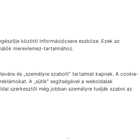
öngészője közötti információcsere eszköze. Ezek az
ználók merevlemez-tartalmához.
eleváns és „személyre szabott” tartalmat kapnak. A cookie-
reklámokat. A „sütik” segítségével a weboldalak
 oldal szerkesztői még jobban személyre tudják szabni az