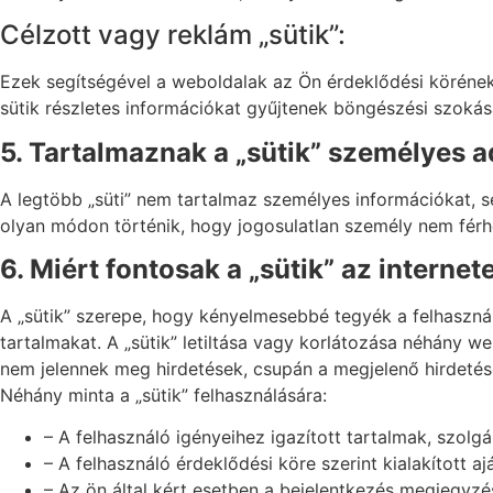
Célzott vagy reklám „sütik”:
Ezek segítségével a weboldalak az Ön érdeklődési körének
sütik részletes információkat gyűjtenek böngészési szokása
5. Tartalmaznak a „sütik” személyes 
A legtöbb „süti” nem tartalmaz személyes információkat, 
olyan módon történik, hogy jogosulatlan személy nem férh
6. Miért fontosak a „sütik” az internet
A „sütik” szerepe, hogy kényelmesebbé tegyék a felhaszná
tartalmakat. A „sütik” letiltása vagy korlátozása néhány we
nem jelennek meg hirdetések, csupán a megjelenő hirdetés
Néhány minta a „sütik” felhasználására:
– A felhasználó igényeihez igazított tartalmak, szolg
– A felhasználó érdeklődési köre szerint kialakított aj
– Az ön által kért esetben a bejelentkezés megjegyzé