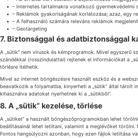
– Internetes tartalmakra vonatkozó gyermekvédelmi s
– Reklámok gyakoriságának korlátozása; azaz, egy re
– A felhasználó számára releváns reklámok megjelení
– Geotargeting
7. Biztonsággal és adatbiztonsággal 
A „sütik” nem vírusok és kémprogramok. Mivel egyszerű sz
szándékkal (rosszindulattal) rejtenek el információkat a „
törlésre ítélhetik.
Mivel az internet böngészésre használt eszköz és a websz
beavatkozik a folyamatba, kinyerheti a „sütik” által tárolt 
kihasználva adatokat nyerhetnek ki a „sütikből”.
8. A „sütik” kezelése, törlése
A „sütiket” a használt böngészőprogramokban lehet törölni
beállításainál lehet letiltani, valamint a meglévőket töröln
Fontos hangsúlyozni azonban, hogy ezen fájlok letiltása va