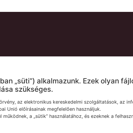
an „süti”) alkalmazunk. Ezek olyan fáj
lása szükséges.
. törvény, az elektronikus kereskedelmi szolgáltatások, az
ópai Unió előírásainak megfelelően használjuk.
l működnek, a „sütik” használatához, és ezeknek a felhas